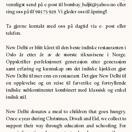
vennligst send på e-post til bombay_baljit@yahoo.no eller
ring oss på tlf 905 75 929. Vi gleder oss til åpning!.
Ta gjerne kontakt med oss på dagtid via e- post eller
telefon.
New Delhi er blitt kåret til den beste indiske restauranten i
Oslo år etter år av de største riksavisene i Norge.
Oppskrifter perfeksjonert generasjon etter generasjon
samt erfaring og kunnskap om det indiske kjøkken gjør
New Delhi til mer enn en restaurant. Det gjør New Delhi til
en opplevelse og en reise til farverike og fortryllende
indiske subkontinentet kombinert med klassisk og enkel
indisk stil.
New Delhi donates a meal to children that goes hungry.
Once a year during Christmas, Diwali and Eid, we collect to
support their way through education and schooling. For