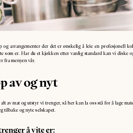
 og arrangementer der det er ønskelig å leie en profesjonell kok
e som er. Har du et kjøkken etter vanlig standard kan vi diske o
er fra menyen vår.
p av og nyt
alt av mat og utstyr vi trenger, så her kan la oss stå for å lage ma
g tilbake og nyte selskapet.
trenger å vite er: