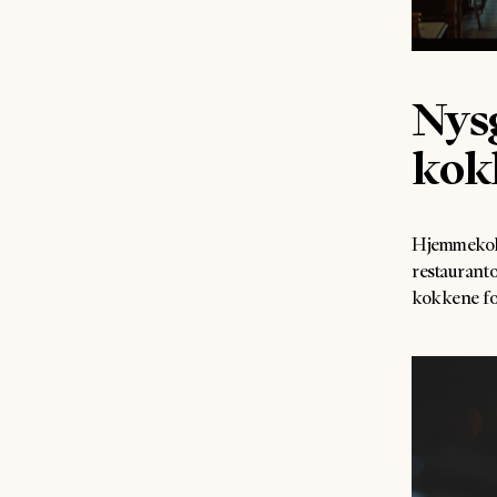
Nysg
kok
Hjemmekokk
restaurant
kokkene for 