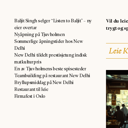
Baljit Singh selger “Listen to Baljit” – ny
Vil du lei
eier overtar
trygt og s
Nyåpning på Tjuvholmen
Sommerlige åpningstider hos New
Delhi
Leie 
New Delhi tildelt prestisjetung indisk
matkulturpris
En av Tjuvholmens beste spisesteder
Teambuilding på restaurant New Delhi
Bryllupsmiddag på New Delhi
Restaurant til leie
Firmafest i Oslo