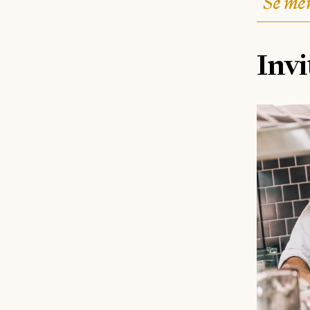
Se me
Invi