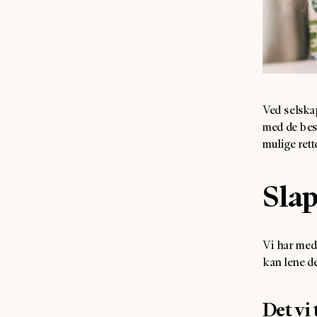
Ved selskap
med de best
mulige rett
Slap
Vi har med 
kan lene de
Det vi 