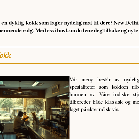
e en dyktig kokk som lager nydelig mat til dere? New Delhi
pennende valg. Med oss i hus kan du lene deg tilbake og nyte
Kokk
Vår meny består av nydelig
spesialiteter som kokken tilb
bunnen av. Våre indiske stj
tilbereder både klassisk og m
laget på ekte indisk vis.