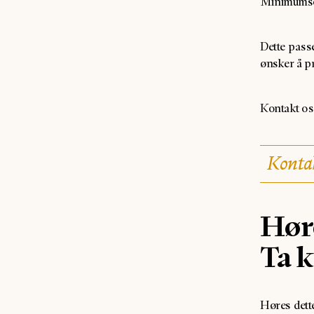
Minimumsor
Dette pass
ønsker å pr
Kontakt oss
Kontak
Høre
Ta k
Høres dett