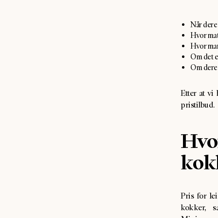
Når dere 
Hvor mate
Hvor man
Om det er
Om dere e
Etter at v
pristilbud.
Hvor
kok
Pris for l
kokker, s