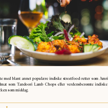
ste med blant annet populære indiske streetfood-retter som Amrit
llmat som Tandoori Lamb Chops eller verdensberømte indiske
cken som middag.