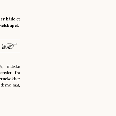
 er både et
 selskapet.
e, indiske
ereder fra
ernekokker
oderne mat,