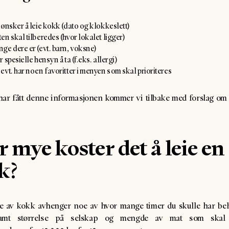
ønsker å leie kokk (dato og klokkeslett)
n skal tilberedes (hvor lokalet ligger)
ge dere er (evt. barn, voksne)
 spesielle hensyn å ta (f.eks. allergi)
vt. har noen favoritter i menyen som skal prioriteres
i har fått denne informasjonen kommer vi tilbake med forslag om
 mye koster det å leie en
k?
eie av kokk avhenger noe av hvor mange timer du skulle har be
amt størrelse på selskap og mengde av mat som skal t