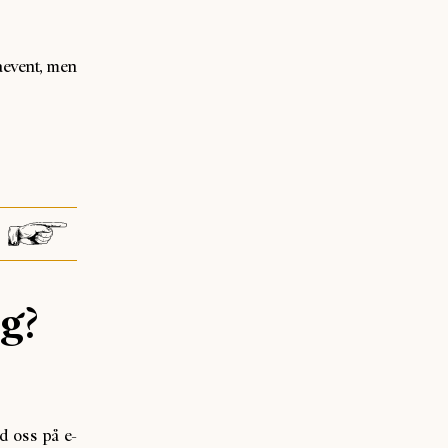
aevent, men
eg?
d oss på e-