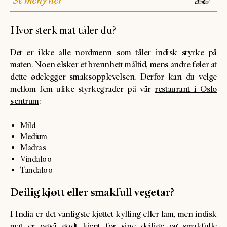
Se meny her
Hvor sterk mat tåler du?
Det er ikke alle nordmenn som tåler indisk styrke på
maten. Noen elsker et brennhett måltid, mens andre føler at
dette ødelegger smaksopplevelsen. Derfor kan du velge
mellom fem ulike styrkegrader på vår
restaurant i Oslo
sentrum
:
Mild
Medium
Madras
Vindaloo
Tandaloo
Deilig kjøtt eller smakfull vegetar?
I India er det vanligste kjøttet kylling eller lam, men indisk
mat er også godt kjent for sine deilige og smakfulle