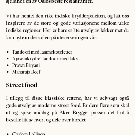
sjeldne i en av Oslos beste restauranter.
Vi har hentet den rike indiske krydderpaletten, og latt oss
inspirere av de store og gode variasjonene mellom ulike
indiske regioner. Her er bare et lite utvalg av lekker mat du
kan nyte under solen på uteserveringen vår:
Tandoori med lammekoteletter
Ajowankrydret tandoori med laks
Prawn Biryani
Maharaja Beef
Street food
I tillegg til disse klassiske rettene, har vi selvsagt også
gode utvalg av moderne street food. Er dere flere som skal
ut og spise middag på Aker Brygge, passer det fint å
bestille litt av hvert og dele over bordet:
Chicken Lollipop