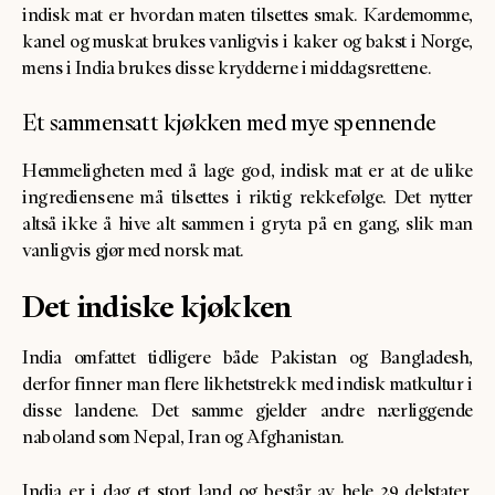
indisk mat er hvordan maten tilsettes smak. Kardemomme,
kanel og muskat brukes vanligvis i kaker og bakst i Norge,
mens i India brukes disse krydderne i middagsrettene.
Et sammensatt kjøkken med mye spennende
Hemmeligheten med å lage god, indisk mat er at de ulike
ingrediensene må tilsettes i riktig rekkefølge. Det nytter
altså ikke å hive alt sammen i gryta på en gang, slik man
vanligvis gjør med norsk mat.
Det indiske kjøkken
India omfattet tidligere både Pakistan og Bangladesh,
derfor finner man flere likhetstrekk med indisk matkultur i
disse landene. Det samme gjelder andre nærliggende
naboland som Nepal, Iran og Afghanistan.
India er i dag et stort land og består av hele 29 delstater.