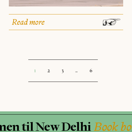
Read more
1
2
3
...
6
en til New Delhi
Book bo