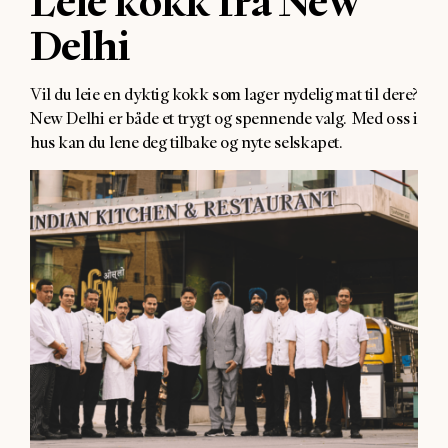
Leie kokk fra New
Delhi
Vil du leie en dyktig kokk som lager nydelig mat til dere?
New Delhi er både et trygt og spennende valg. Med oss i
hus kan du lene deg tilbake og nyte selskapet.