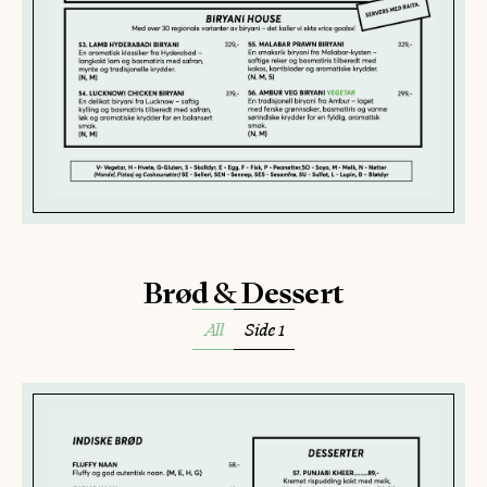
Brød & Dessert
All
Side 1