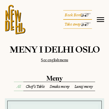
Book Bord
Take away
MENY I DELHI OSLO
See english menu
Meny
All
Chef's Table
Smaks meny
Lunsj meny