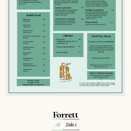
Forrett
All
Side 1